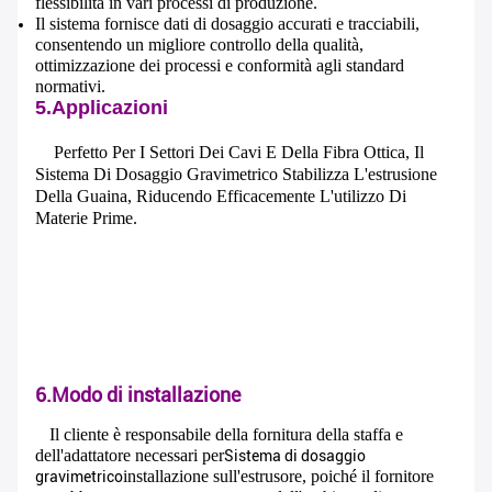
flessibilità in vari processi di produzione.
Il sistema fornisce dati di dosaggio accurati e tracciabili,
consentendo un migliore controllo della qualità,
ottimizzazione dei processi e conformità agli standard
normativi.
5.Applicazioni
Perfetto Per I Settori Dei Cavi E Della Fibra Ottica, Il
Sistema Di Dosaggio Gravimetrico Stabilizza L'estrusione
Della Guaina, Riducendo Efficacemente L'utilizzo Di
Materie Prime.
6.Modo di installazione
Lasciate un messaggio
Il cliente è responsabile della fornitura della staffa e
Ti richiameremo presto!
dell'adattatore necessari per
Sistema di dosaggio
installazione sull'estrusore, poiché il fornitore
gravimetrico