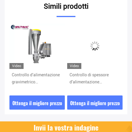
Simili prodotti
Video
Video
Vi
co
Controllo d'alimentazione
Controllo di spessore
Si
er
gravimetrico
d'alimentazione
gr
dell'estrusione del sistema
gravimetrico del tubo del
di
del CE alimentatore di vite
sistema di acciaio
l'
zzo
Ottenga il migliore prezzo
Ottenga il migliore prezzo
Ot
gravimetrico
inossidabile
Invii la vostra indagine