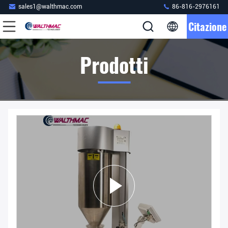
sales1@walthmac.com
86-816-2976161
Citazione
Prodotti