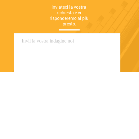
Inviateci la vostra 
richiesta e vi 
risponderemo al più 
presto.
Invii