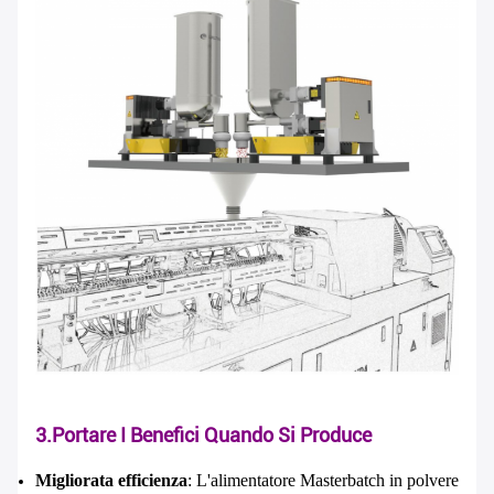
Lasciate un messaggio
Ti richiameremo presto!
Invia
3.Portare I Benefici Quando Si Produce
Migliorata efficienza
: L'alimentatore Masterbatch in polvere