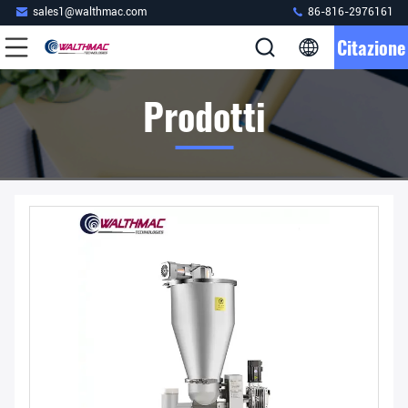
sales1@walthmac.com
86-816-2976161
Citazione
Prodotti