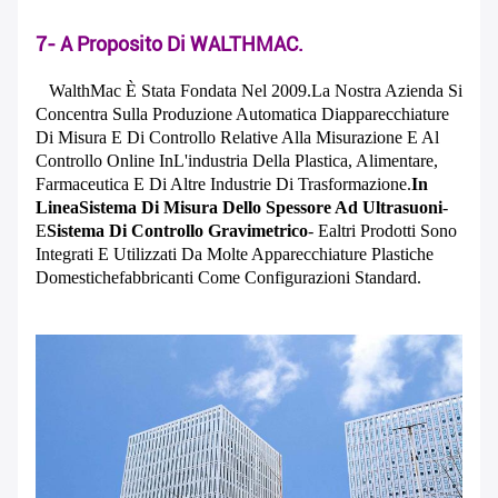
7- A Proposito Di WALTHMAC.
WalthMac È Stata Fondata Nel 2009.
La Nostra Azienda Si
Concentra Sulla Produzione Automatica Di
Apparecchiature
Di Misura E Di Controllo Relative Alla Misurazione E Al
Controllo Online In
L'industria Della Plastica, Alimentare,
Farmaceutica E Di Altre Industrie Di Trasformazione.
In
Linea
Sistema Di Misura Dello Spessore Ad Ultrasuoni
-
E
Sistema Di Controllo Gravimetrico
- E
Altri Prodotti Sono
Integrati E Utilizzati Da Molte Apparecchiature Plastiche
Domestiche
Fabbricanti Come Configurazioni Standard.