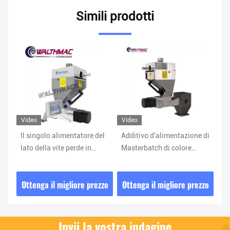
Simili prodotti
Video
Video
 del
Additivo d'alimentazione di
Perdita di acciaio
Masterbatch di colore
inossidabile Masterbatch
dell'alimentatore del lato
nel sistema 0.4-10kg/H
na
della forma di dosaggio dei
dell'alimentatore del peso
rezzo
Ottenga il migliore prezzo
Ottenga il migliore prezzo
granelli
Invii la vostra indagine