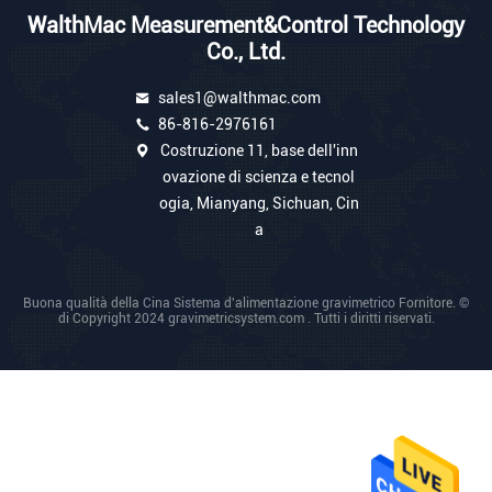
WalthMac Measurement&Control Technology
Co., Ltd.
sales1@walthmac.com
86-816-2976161
Costruzione 11, base dell'inn
ovazione di scienza e tecnol
ogia, Mianyang, Sichuan, Cin
a
Buona qualità della Cina Sistema d'alimentazione gravimetrico Fornitore. ©
di Copyright 2024 gravimetricsystem.com . Tutti i diritti riservati.