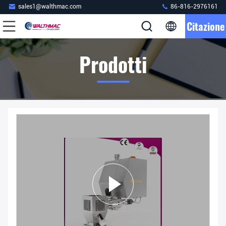
sales1@walthmac.com
86-816-2976161
Citazione
Prodotti