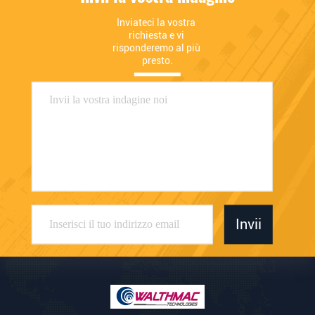
Inviateci la vostra 
richiesta e vi 
risponderemo al più 
presto.
Invii