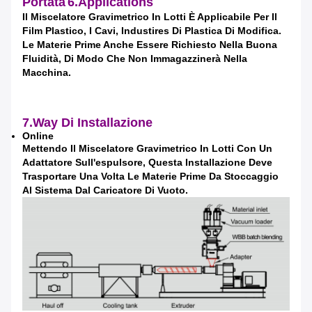
Portata
6.Applications
Il Miscelatore Gravimetrico In Lotti È Applicabile Per Il
Invia
Film Plastico, I Cavi, Industires Di Plastica Di Modifica.
Le Materie Prime Anche Essere Richiesto Nella Buona
Fluidità, Di Modo Che Non Immagazzinerà Nella
Macchina.
7.Way Di Installazione
Online
Mettendo Il Miscelatore Gravimetrico In Lotti Con Un
Adattatore Sull'espulsore, Questa Installazione Deve
Trasportare Una Volta Le Materie Prime Da Stoccaggio
Al Sistema Dal Caricatore Di Vuoto.