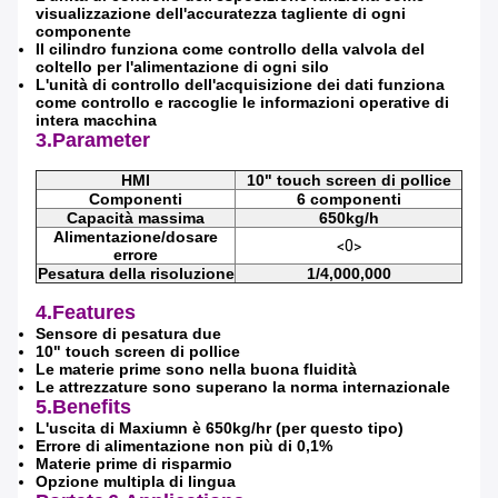
visualizzazione dell'accuratezza tagliente di ogni
componente
Il cilindro funziona come controllo della valvola del
coltello per l'alimentazione di ogni silo
L'unità di controllo dell'acquisizione dei dati funziona
come controllo e raccoglie le informazioni operative di
Lasciate un messaggio
intera macchina
3.Parameter
Ti richiameremo presto!
HMI
10" touch screen di pollice
Componenti
6 componenti
Capacità massima
650kg/h
Alimentazione/dosare
<0>
errore
Pesatura della risoluzione
1/4,000,000
4.Features
Sensore di pesatura due
10" touch screen di pollice
Le materie prime sono nella buona fluidità
Le attrezzature sono superano la norma internazionale
5.Benefits
L'uscita di Maxiumn è 650kg/hr (per questo tipo)
Errore di alimentazione non più di 0,1%
Materie prime di risparmio
Opzione multipla di lingua