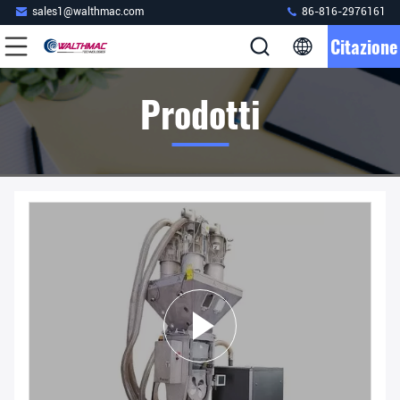
sales1@walthmac.com
86-816-2976161
Citazione
Prodotti