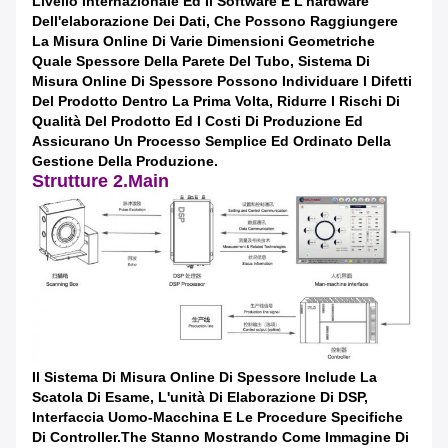
Livello Internazionale Ed Il Software E L'hardware
Dell'elaborazione Dei Dati, Che Possono Raggiungere
La Misura Online Di Varie Dimensioni Geometriche
Quale Spessore Della Parete Del Tubo, Sistema Di
Misura Online Di Spessore Possono Individuare I Difetti
Del Prodotto Dentro La Prima Volta, Ridurre I Rischi Di
Qualità Del Prodotto Ed I Costi Di Produzione Ed
Assicurano Un Processo Semplice Ed Ordinato Della
Gestione Della Produzione.
Strutture 2.Main
Il Sistema Di Misura Online Di Spessore Include La
Scatola Di Esame, L'unità Di Elaborazione Di DSP,
Interfaccia Uomo-Macchina E Le Procedure Specifiche
Di Controller.The Stanno Mostrando Come Immagine Di