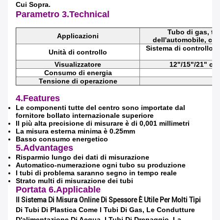
Cui Sopra.
Parametro 3.Technical
Tubo di gas, tu
Applicazioni
dell'automobile, ca
Sistema di controllo 
Unità di controllo
D
Visualizzatore
12"/15"/21" co
Consumo di energia
Tensione di operazione
4.Features
Le componenti tutte del centro sono importate dal
fornitore bollato internazionale superiore
Il più alta precisione di misurare è di 0,001 millimetri
La misura esterna minima è 0.25mm
Basso consumo energetico
5.Advantages
Risparmio lungo dei dati di misurazione
Automatico-numerazione ogni tubo su produzione
I tubi di problema saranno segno in tempo reale
Strato multi di misurazione dei tubi
Portata
6.Applicable
Il Sistema Di Misura Online Di Spessore È Utile Per Molti Tipi
Lasciate un messaggio
Di Tubi Di Plastica Come I Tubi Di Gas, Le Condutture
D'alimentazione Di Acqua, I Tubi Di Drenaggio, La