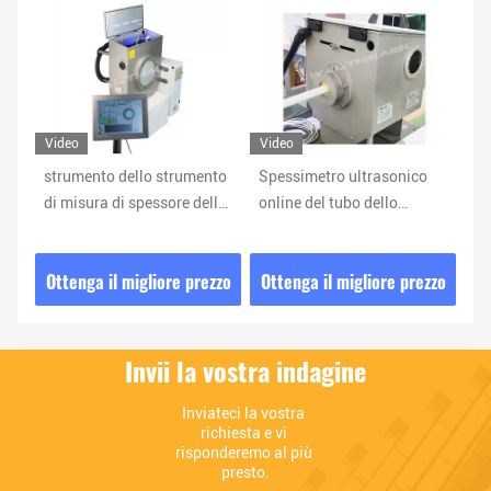
Video
Video
Vi
le
strumento dello strumento
Spessimetro ultrasonico
Mo
di misura di spessore della
online del tubo dello
di
parete del tubo di 0.15-
strumento di misura di
di
1600mm OD online
spessore della parete del
pa
zzo
Ottenga il migliore prezzo
Ottenga il migliore prezzo
Ot
tubo del CE
Invii la vostra indagine
Inviateci la vostra 
richiesta e vi 
risponderemo al più 
presto.