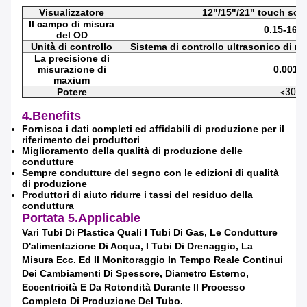
Visualizzatore
12"/15"/21" touch scre
Il campo di misura
0.15-16
del OD
Unità di controllo
Sistema di controllo ultrasonico di 
La precisione di
misurazione di
0.001
maxium
Potere
<30w
4.Benefits
Fornisca i dati completi ed affidabili di produzione per il
riferimento dei produttori
Miglioramento della qualità di produzione delle
condutture
Sempre condutture del segno con le edizioni di qualità
di produzione
Produttori di aiuto ridurre i tassi del residuo della
conduttura
Portata
5.Applicable
Vari Tubi Di Plastica Quali I Tubi Di Gas, Le Condutture
D'alimentazione Di Acqua, I Tubi Di Drenaggio, La
Misura Ecc. Ed Il Monitoraggio In Tempo Reale Continui
Dei Cambiamenti Di Spessore, Diametro Esterno,
Eccentricità E Da Rotondità Durante Il Processo
Completo Di Produzione Del Tubo.