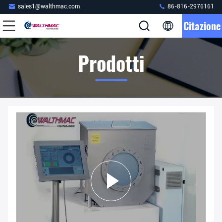
sales1@walthmac.com
86-816-2976161
Citazione
Prodotti