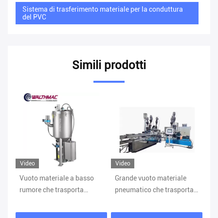
Sistema di trasferimento materiale per la conduttura
del PVC
Simili prodotti
Video
Video
Vi
Vuoto materiale a basso
Grande vuoto materiale
Si
rumore che trasporta
pneumatico che trasporta
vu
ra
sistema per l'estrusione di
la serie del sistema MTS
Ma
plastica
C