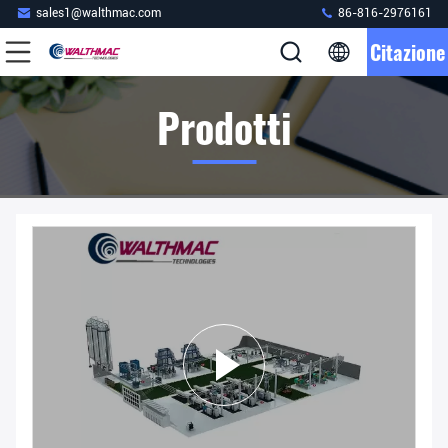
sales1@walthmac.com
86-816-2976161
Citazione
Prodotti