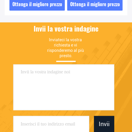
zzo
Ottenga il migliore prezzo
Ottenga il migliore prezzo
Ot
Invii la vostra indagine
Inviateci la vostra 
richiesta e vi 
risponderemo al più 
presto.
Invii