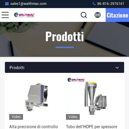
sales1@walthmac.com
86-816-2976161
Citazione
Prodotti
Prodotti
Video
Video
Alta precisione di controllo
Tubo dell'HDPE per spessore