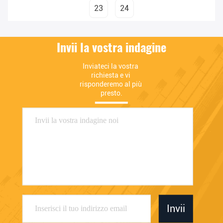
23
24
Invii la vostra indagine
Inviateci la vostra 
richiesta e vi 
risponderemo al più 
presto.
Invii